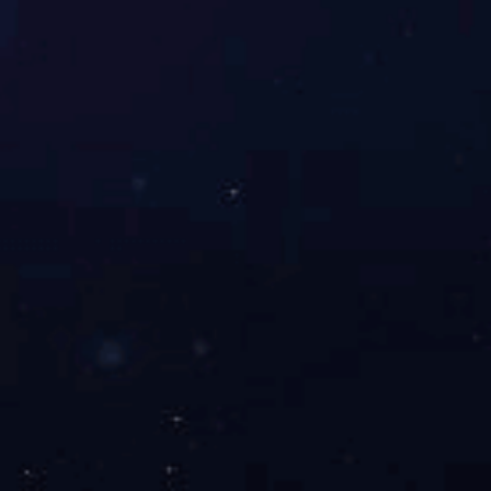
好博（中国）体育官方网站-HAOBO SPORTS
米兰app体育登录
入口-米兰体育（中国）
开云kaiyun网页版官网-开云kaiyun（中
国）
九游网-九游（中国）一站式服务官方网站
开云·官方站在
线入口-开云（中国）
开云体育（中国）官方网站-开云 SPORTS
开云官方在线入口-开云（中国）
开云网页版页面登录-开云（中
国）
半岛平台-半岛（中国）一站式服务平台
云开体育官方网站
登录·（中国）官网入口
安博官方网页版
版权所有：安博官方网页版-安博（
地 址 ：甘肃省天水市麦积区渭滨北