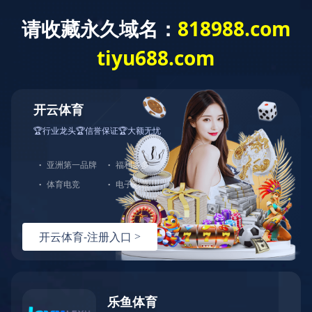
安博官方网页版
您好，欢迎您进入安博官方网页版-安博（中国） ！
|
首 页
|
集团概况
集团简介
公司领导
资质荣誉
品质保障
公司文化