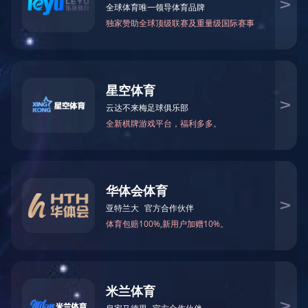
|
安博官方网页版
集团新闻
媒体报道
员工风采
|
产品中心
剪 板 机
折 弯 机
卷 板 机
液 压 机
制管产品
其它产品
果园风机
|
党建引领
党建动态
工会园地
共青团之歌
时代先锋
|
招投标