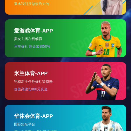
参数名称
料架允许最大材料长度