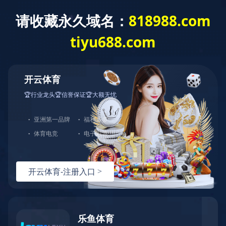
安博官方网页版
您好，欢迎您进入安博官方网页版-安博（中国） ！
|
首 页
|
集团概况
集团简介
公司领导
资质荣誉
品质保障
公司文化