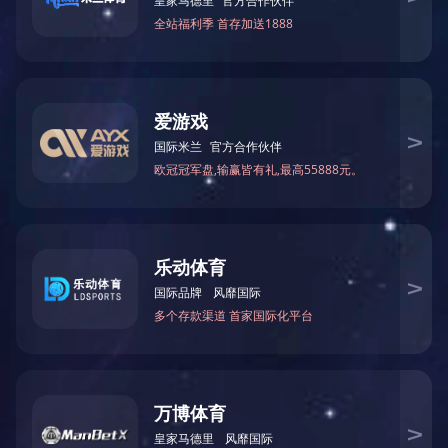
招标
投标
|
营销服务
销售网络
服务理念
操作维护
|
人力资源
招聘信息
提交简历
|
安博官方网页版-安博（中国）
联系方式
地理位置
意见反馈
|
好博（中国）体育官方网站-HAOBO SPORTS
米兰app体育登录
入口-米兰体育（中国）
开云kaiyun网页版官网-开云kaiyun（中
国）
九游网-九游（中国）一站式服务官方网站
开云·官方站在
线入口-开云（中国）
开云体育（中国）官方网站-开云 SPORTS