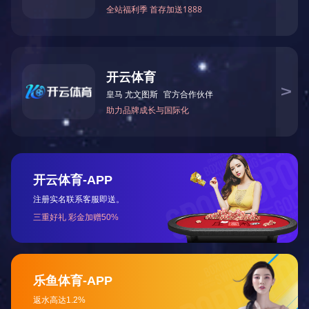
开云官方在线入口-开云（中国）
开云网页版页面登录-开云（中
国）
半岛平台-半岛（中国）一站式服务平台
云开体育官方网站
登录·（中国）官网入口
安博官方网页版
当前位置：
安博官方网页版
>
产品中心
>
其它产品
> 正文
剪
板
机
折 弯 机
卷 板 机
液