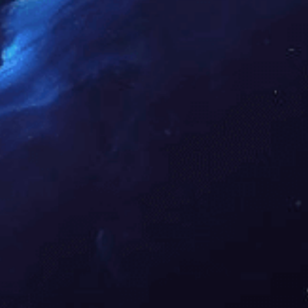
果园风机
其它产品
术研制出的一种新型液压可变角度切口机，其特点是剪切角度范
体积小，操作方便，不需安装，接通电源即可使用。
工、机床行业加工各种箱体、壳罩、角度样板等。