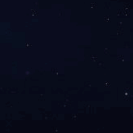
09
国）
九游网-九游（中国）一站式服务官方网站
开云·官方站在线入
半岛平台-半岛（中国）一站式服务平台
云开体育官方网站登录
销售电话：0938-2616873 0938-2621163