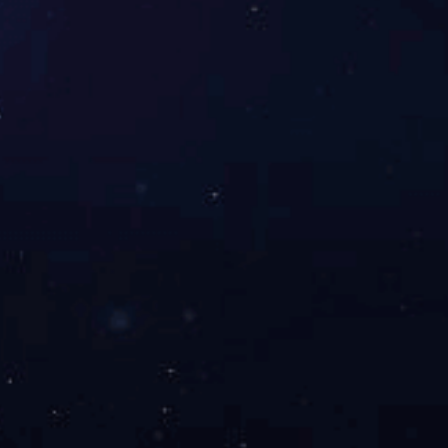
工作台尺寸（mm）
1000×800
油箱容量（L）
72
电机功率（KW）
4
外形尺寸（mm）
1000×1602×15
重 量（kg）
1300
录入口-米兰体育（中国）
开云kaiyun网页版官网-开云kaiyun（中
官方在线入口-开云（中国）
开云网页版页面登录-开云（中国）