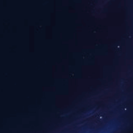
安博官方网页版
当前位置：
安博官方网页版
>
产品中心
>
其它产品
> 正文
剪
板
机
折 弯 机