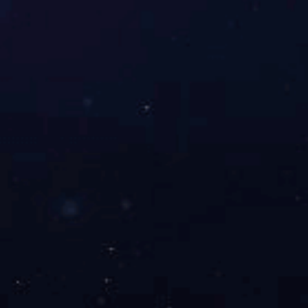
好博（中国）体育官方网站-HAOBO SPORTS
米兰app体育登录
入口-米兰体育（中国）
开云kaiyun网页版官网-开云kaiyun（中
国）
九游网-九游（中国）一站式服务官方网站
开云·官方站在
线入口-开云（中国）
开云体育（中国）官方网站-开云 SPORTS
开云官方在线入口-开云（中国）
开云网页版页面登录-开云（中
国）
半岛平台-半岛（中国）一站式服务平台
云开体育官方网站
登录·（中国）官网入口
安博官方网页版
版权所有：安博官方网页版-安博（
地 址 ：甘肃省天水市麦积区渭滨北
电子邮箱： tsdyjcc@126.com 邮 编：7