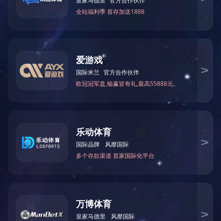
招标
投标
|
营销服务
销售网络
服务理念
操作维护
|
人力资源
招聘信息
提交简历
|
安博官方网页版-安博（中国）
联系方式
地理位置
意见反馈
|
好博（中国）体育官方网站-HAOBO SPORTS
米兰app体育登录
入口-米兰体育（中国）
开云kaiyun网页版官网-开云kaiyun（中
国）
九游网-九游（中国）一站式服务官方网站
开云·官方站在
线入口-开云（中国）
开云体育（中国）官方网站-开云 SPORTS