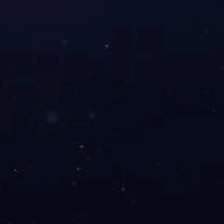
好博（中国）体育官方网站-HAOBO SPORTS
米兰app体育登录
入口-米兰体育（中国）
开云kaiyun网页版官网-开云kaiyun（中
国）
九游网-九游（中国）一站式服务官方网站
开云·官方站在
线入口-开云（中国）
开云体育（中国）官方网站-开云 SPORTS
开云官方在线入口-开云（中国）
开云网页版页面登录-开云（中
国）
半岛平台-半岛（中国）一站式服务平台
云开体育官方网站
登录·（中国）官网入口
安博官方网页版
版权所有：安博官方网页版-安博（
地 址 ：甘肃省天水市麦积区渭滨北
电子邮箱： tsdyjcc@126.com 邮 编：7
好博（中国）体育官方网站-HAOBO SPORTS
米兰app体育登录
入口-米兰体育（中国）
开云kaiyun网页版官网-开云kaiyun（中