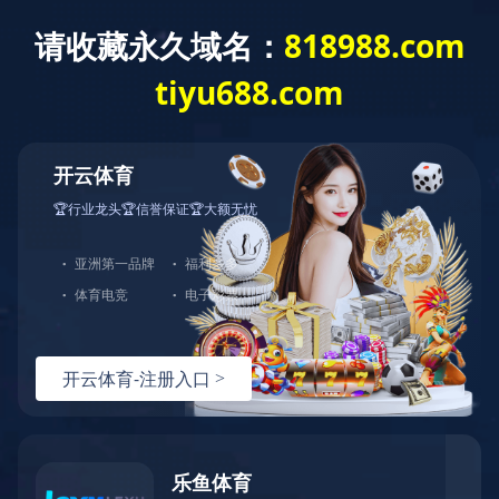
安博官方网页版
您好，欢迎您进入安博官方网页版-安博（中国） ！
|
首 页
|
集团概况
集团简介
公司领导
资质荣誉
品质保障
公司文化