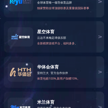
|
安博官方网页版
集团新闻
媒体报道
员工风采
|
产品中心
剪 板 机
折 弯 机
卷 板 机
液 压 机
制管产品
其它产品
果园风机
|
党建引领
党建动态
工会园地
共青团之歌
时代先锋
|
招投标