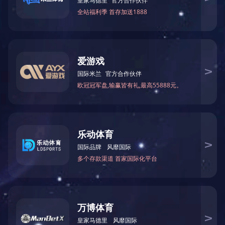
招标
投标
|
营销服务
销售网络
服务理念
操作维护
|
人力资源
招聘信息
提交简历
|
安博官方网页版-安博（中国）
联系方式
地理位置
意见反馈
|
好博（中国）体育官方网站-HAOBO SPORTS
米兰app体育登录
入口-米兰体育（中国）
开云kaiyun网页版官网-开云kaiyun（中
国）
九游网-九游（中国）一站式服务官方网站
开云·官方站在
线入口-开云（中国）
开云体育（中国）官方网站-开云 SPORTS