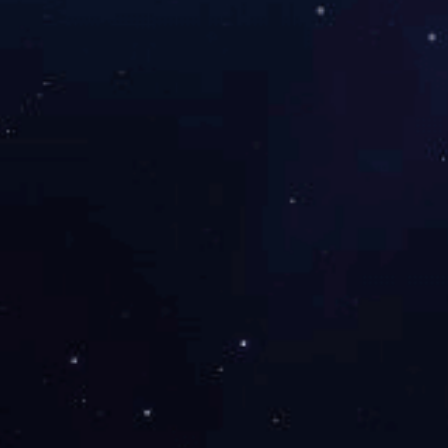
2025/12
工诵读暨采
天水锻压集
29
天水锻压集
2025/11
总评选结果
157条
好博（中国）体育官方网站-HAOBO SPORTS
米兰app体育登
口-开云（中国）
开云体育（中国）官方网站-开云 SPORTS
开云
·（中国）官网入口
安博官方网页版