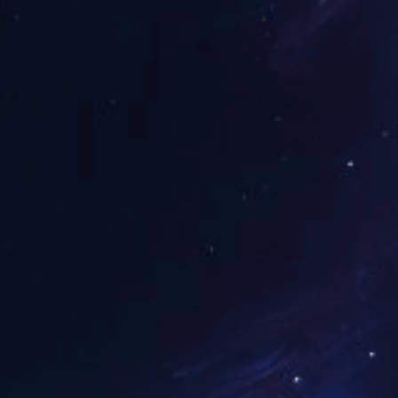
安博官方网页版
当前位置：
安博官方网页版
>
安博官方网页版
>
员工风采
> 
【新春贺词
16
新春贺词- 
2026/02
际，天力公
【新春贺词
16
【新春贺词
2026/02
此新春佳节