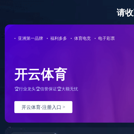
安博官方网页版
您好，欢迎您进入安博官方网页版-安博（中国） ！
|
首 页
|
集团概况
集团简介
公司领导
资质荣誉
品质保障
公司文化