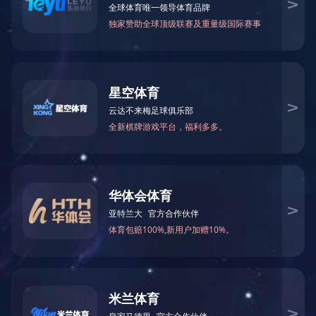
|
安博官方网页版
集团新闻
媒体报道
员工风采
|
产品中心
剪 板 机
折 弯 机
卷 板 机
液 压 机
制管产品
其它产品
果园风机
|
党建引领
党建动态
工会园地
共青团之歌
时代先锋
|
招投标