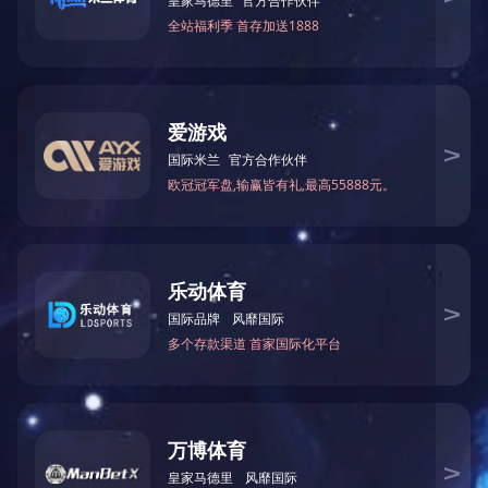
招标
投标
|
营销服务
销售网络
服务理念
操作维护
|
人力资源
招聘信息
提交简历
|
安博官方网页版-安博（中国）
联系方式
地理位置
意见反馈
|
好博（中国）体育官方网站-HAOBO SPORTS
米兰app体育登录
入口-米兰体育（中国）
开云kaiyun网页版官网-开云kaiyun（中
国）
九游网-九游（中国）一站式服务官方网站
开云·官方站在
线入口-开云（中国）
开云体育（中国）官方网站-开云 SPORTS