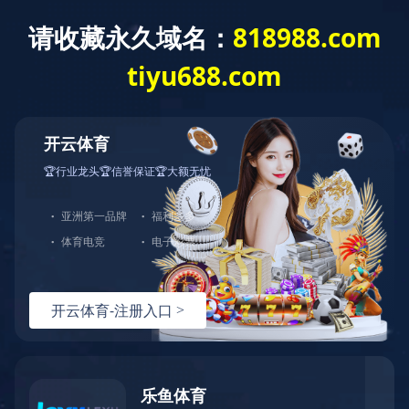
安博官方网页版
您好，欢迎您进入安博官方网页版-安博（中国） ！
|
首 页
|
集团概况
集团简介
公司领导
资质荣誉
品质保障
公司文化