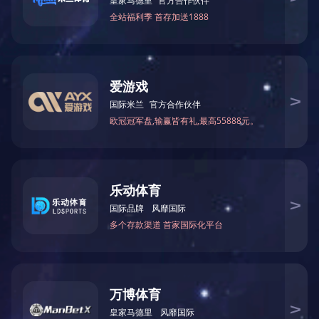
招标
投标
|
营销服务
销售网络
服务理念
操作维护
|
人力资源
招聘信息
提交简历
|
安博官方网页版-安博（中国）
联系方式
地理位置
意见反馈
|
好博（中国）体育官方网站-HAOBO SPORTS
米兰app体育登录
入口-米兰体育（中国）
开云kaiyun网页版官网-开云kaiyun（中
国）
九游网-九游（中国）一站式服务官方网站
开云·官方站在
线入口-开云（中国）
开云体育（中国）官方网站-开云 SPORTS