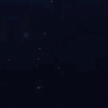
线入口-开云（中国）
开云体育（中国）官方网站-开云 SPORTS
开云官方在线入口-开云（中国）
开云网页版页面登录-开云（中
国）
半岛平台-半岛（中国）一站式服务平台
云开体育官方网站
登录·（中国）官网入口
安博官方网页版
版权所有：安博官方网页版-安博（
地 址 ：甘肃省天水市麦积区渭滨北
电子邮箱： tsdyjcc@126.com 邮 编：7
好博（中国）体育官方网站-HAOBO SPORTS
米兰app体育登录
入口-米兰体育（中国）
开云kaiyun网页版官网-开云kaiyun（中
国）
九游网-九游（中国）一站式服务官方网站
开云·官方站在
线入口-开云（中国）
开云体育（中国）官方网站-开云 SPORTS
开云官方在线入口-开云（中国）
开云网页版页面登录-开云（中
国）
半岛平台-半岛（中国）一站式服务平台
云开体育官方网站
登录·（中国）官网入口