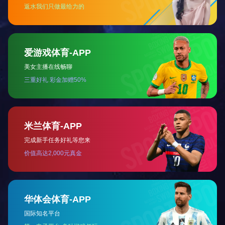
天水锻压机
08
天水锻压机
2025/12
四中全会精
天水锻压集
03
天水锻压集
2025/07
体现党组织
天水锻压集
07
天水锻压集
2025/06
部的纪律意